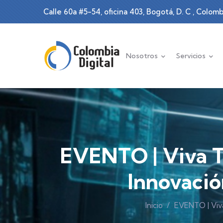
Pasar al contenido principal
Calle 60a #5-54, oficina 403, Bogotá, D. C , Colomb
Main navigation
Nosotros
Servicios
EVENTO | Viva Te
Innovació
Inicio
/
EVENTO | Viva