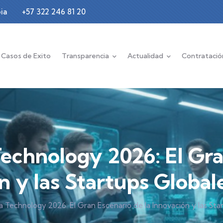
ia
+57 322 246 81 20
Casos de Exito
Transparencia
Actualidad
Contratació
chnology 2026: El Gra
n y las Startups Globale
 Technology 2026: El Gran Escenario de la Innovación y las Star