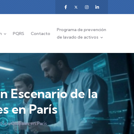
Programa de prevención
n
PQRS
Contacto
de lavado de activos
n Escenario de la
s en París
tups Globales en París