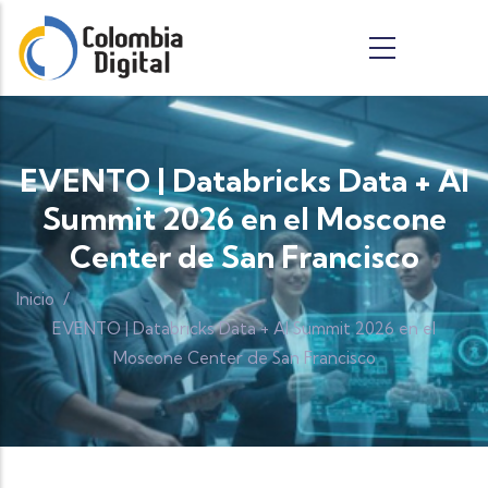
Pasar al contenido principal
EVENTO | Databricks Data + AI
Summit 2026 en el Moscone
Center de San Francisco
Inicio
/
EVENTO | Databricks Data + AI Summit 2026 en el
Moscone Center de San Francisco